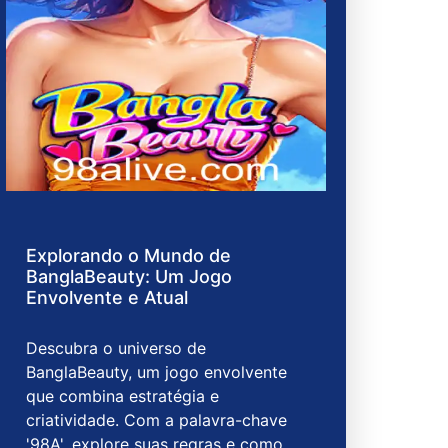
Explorando o Mundo de
BanglaBeauty: Um Jogo
Envolvente e Atual
Descubra o universo de
BanglaBeauty, um jogo envolvente
que combina estratégia e
criatividade. Com a palavra-chave
'98A', explore suas regras e como