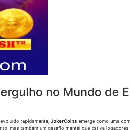
ergulho no Mundo de Es
evoluído rapidamente,
JokerCoins
emerge como uma combin
to, mas também um desafio mental que cativa jogadores de