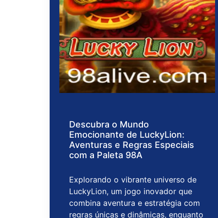
Descubra o Mundo
Emocionante de LuckyLion:
Aventuras e Regras Especiais
com a Paleta 98A
Explorando o vibrante universo de
LuckyLion, um jogo inovador que
combina aventura e estratégia com
regras únicas e dinâmicas, enquanto