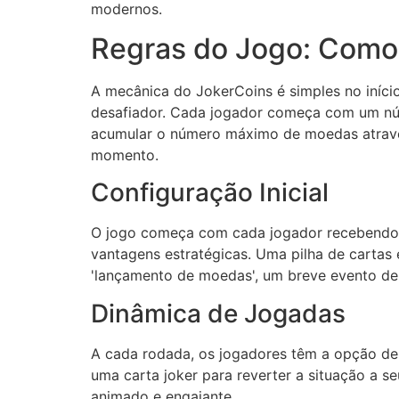
modernos.
Regras do Jogo: Como
A mecânica do JokerCoins é simples no iníc
desafiador. Cada jogador começa com um núme
acumular o número máximo de moedas através
momento.
Configuração Inicial
O jogo começa com cada jogador recebendo um
vantagens estratégicas. Uma pilha de cartas
'lançamento de moedas', um breve evento de
Dinâmica de Jogadas
A cada rodada, os jogadores têm a opção de 
uma carta joker para reverter a situação a s
animado e engajante.