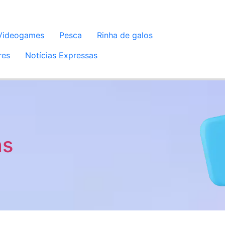
Videogames
Pesca
Rinha de galos
res
Notícias Expressas
as