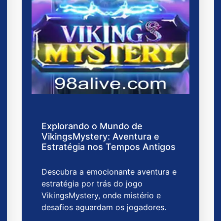
Explorando o Mundo de
VikingsMystery: Aventura e
Estratégia nos Tempos Antigos
Descubra a emocionante aventura e
estratégia por trás do jogo
VikingsMystery, onde mistério e
desafios aguardam os jogadores.