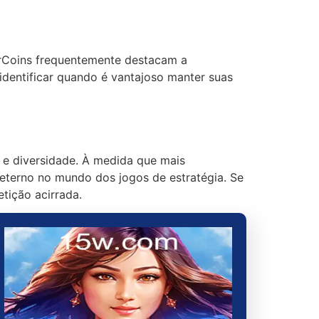
rCoins frequentemente destacam a
identificar quando é vantajoso manter suas
 e diversidade. À medida que mais
eterno no mundo dos jogos de estratégia. Se
tição acirrada.