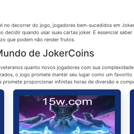
l no decorrer do jogo, jogadores bem-sucedidos em Joke
decidir quando usar suas cartas joker. É essencial saber 
azo que podem não render frutos.
 Mundo de JokerCoins
to veteranos quanto novos jogadores com sua complexidade
zados, o jogo promete manter seu lugar como um favorito 
s promete proporcionar infinitas horas de diversão e compe