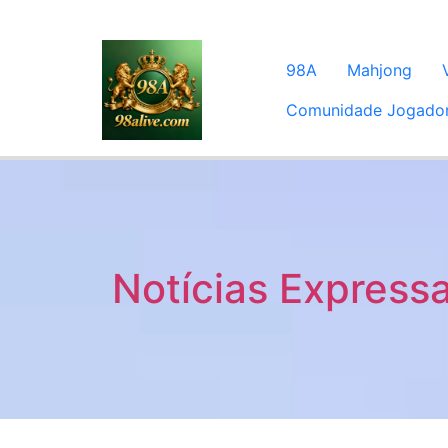
98A
Mahjong
Comunidade Jogado
Notícias Express