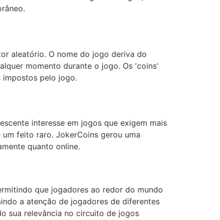
orâneo.
or aleatório. O nome do jogo deriva do
ualquer momento durante o jogo. Os 'coins'
s impostos pelo jogo.
rescente interesse em jogos que exigem mais
é um feito raro. JokerCoins gerou uma
amente quanto online.
permitindo que jogadores ao redor do mundo
aindo a atenção de jogadores de diferentes
 sua relevância no circuito de jogos