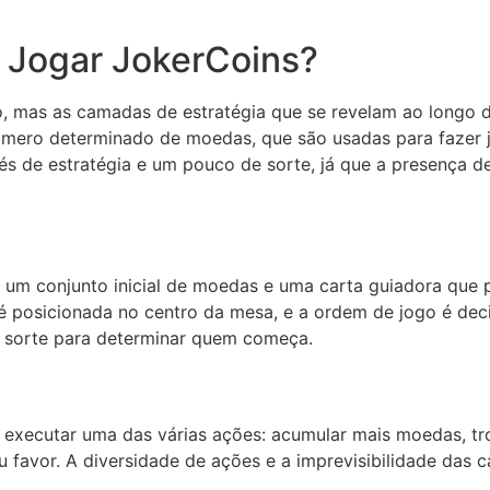
 Jogar JokerCoins?
io, mas as camadas de estratégia que se revelam ao long
ro determinado de moedas, que são usadas para fazer joga
 de estratégia e um pouco de sorte, já que a presença de
 conjunto inicial de moedas e uma carta guiadora que po
 é posicionada no centro da mesa, e a ordem de jogo é dec
 sorte para determinar quem começa.
executar uma das várias ações: acumular mais moedas, tr
eu favor. A diversidade de ações e a imprevisibilidade das 