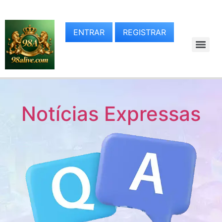
ENTRAR
REGISTRAR
Notícias Expressas