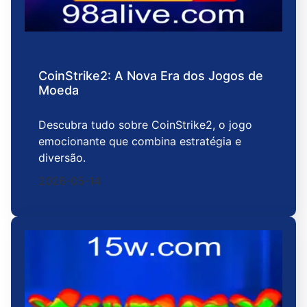
CoinStrike2: A Nova Era dos Jogos de
Moeda
Descubra tudo sobre CoinStrike2, o jogo
emocionante que combina estratégia e
diversão.
2026-05-14