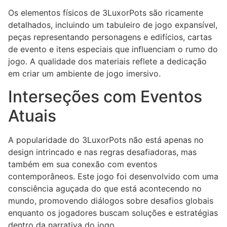
Os elementos físicos de 3LuxorPots são ricamente
detalhados, incluindo um tabuleiro de jogo expansível,
peças representando personagens e edifícios, cartas
de evento e itens especiais que influenciam o rumo do
jogo. A qualidade dos materiais reflete a dedicação
em criar um ambiente de jogo imersivo.
Interseções com Eventos
Atuais
A popularidade do 3LuxorPots não está apenas no
design intrincado e nas regras desafiadoras, mas
também em sua conexão com eventos
contemporâneos. Este jogo foi desenvolvido com uma
consciência aguçada do que está acontecendo no
mundo, promovendo diálogos sobre desafios globais
enquanto os jogadores buscam soluções e estratégias
dentro da narrativa do jogo.