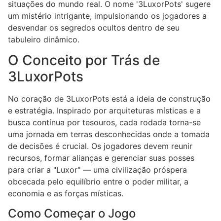
situações do mundo real. O nome '3LuxorPots' sugere
um mistério intrigante, impulsionando os jogadores a
desvendar os segredos ocultos dentro de seu
tabuleiro dinâmico.
O Conceito por Trás de
3LuxorPots
No coração de 3LuxorPots está a ideia de construção
e estratégia. Inspirado por arquiteturas místicas e a
busca contínua por tesouros, cada rodada torna-se
uma jornada em terras desconhecidas onde a tomada
de decisões é crucial. Os jogadores devem reunir
recursos, formar alianças e gerenciar suas posses
para criar a "Luxor" — uma civilização próspera
obcecada pelo equilíbrio entre o poder militar, a
economia e as forças místicas.
Como Começar o Jogo